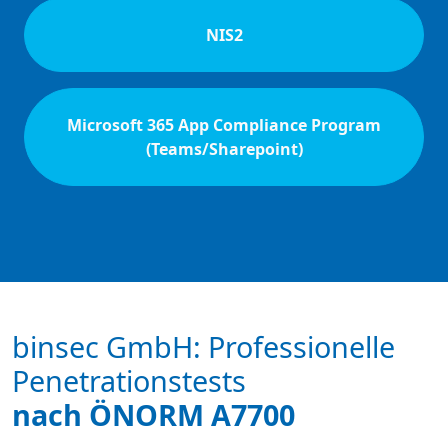
NIS2
Microsoft 365 App Compliance Program
(Teams/Sharepoint)
binsec GmbH: Professionelle
Penetrationstests
nach ÖNORM A7700