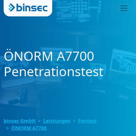
ÖNORM A7700
Penetrationstest
binsec GmbH
Leistungen
Pentest
ÖNORM A7700