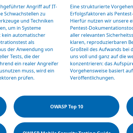
chgeführter Angriff auf IT-
Eine strukturierte Vorgehen
e Schwachstellen zu
Erfolgsfaktoren als Pentest
Werkzeuge und Techniken
Hierfür nutzen wir unsere e
den, um in Systeme
Pentest-Dokumentationstool,
t kein automatischer
aller relevanten Sicherheits
trationstest als
klaren, reproduzierbaren Be
 aus der Anwendung von
Großteil des Aufwands bei 
ler Tests, die der
uns voll und ganz auf die we
rend ein realer Angreifer
konzentrieren: das Aufspüre
ausnutzen muss, wird ein
Vorgehensweise basiert auf
vektoren prüfen.
Veröffentlichungen.
OWASP Top 10