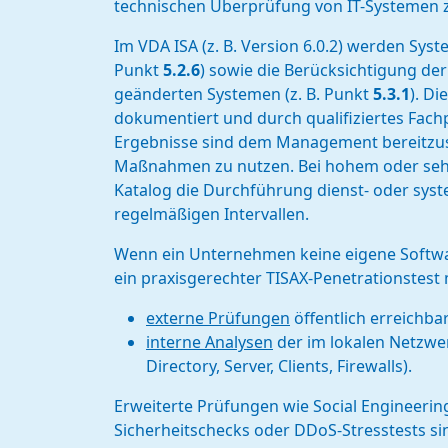
technischen Überprüfung von IT-Systemen z
Im VDA ISA (z. B. Version 6.0.2) werden Syst
Punkt
5.2.6
) sowie die Berücksichtigung de
geänderten Systemen (z. B. Punkt
5.3.1
). D
dokumentiert und durch qualifiziertes Fac
Ergebnisse sind dem Management bereitzust
Maßnahmen zu nutzen. Bei hohem oder seh
Katalog die Durchführung dienst- oder syst
regelmäßigen Intervallen.
Wenn ein Unternehmen keine eigene Softwar
ein praxisgerechter TISAX-Penetrationstest 
externe Prüfungen
öffentlich erreichbar
interne Analysen
der im lokalen Netzwer
Directory, Server, Clients, Firewalls).
Erweiterte Prüfungen wie Social Engineeri
Sicherheitschecks oder DDoS-Stresstests sin