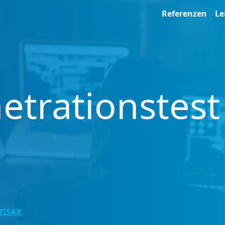
Referenzen
Le
etrationstest
TISAX