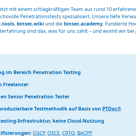
etzt mit einem schlagkräftigen Team aus rund 10 erfahrenen
hsvolle Penetrationstests spezialisiert. Unsere tiefe Ver
.tools
,
binsec.wiki
und die
binsec.academy
. Fundierte H
kterfahrung sind das, was für uns zählt – und womit wir bei
ng im Bereich Penetration Testing
 Freelancer
en Senior Penetration Tester
produzierbare Testmethodik auf Basis von
PTDoc®
ntesting-Infrastruktur, keine Cloud-Nutzung
tifizierungen:
OSCP
,
OSCE
,
CRTO
,
BACPP